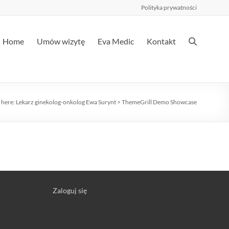
Polityka prywatności
Home
Umów wizytę
Eva Medic
Kontakt
 here:
Lekarz ginekolog-onkolog Ewa Surynt
>
ThemeGrill Demo Showcase
Zaloguj się