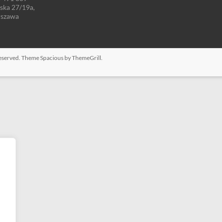
ńska 27/19a,
rszawa
 reserved. Theme
Spacious
by ThemeGrill.