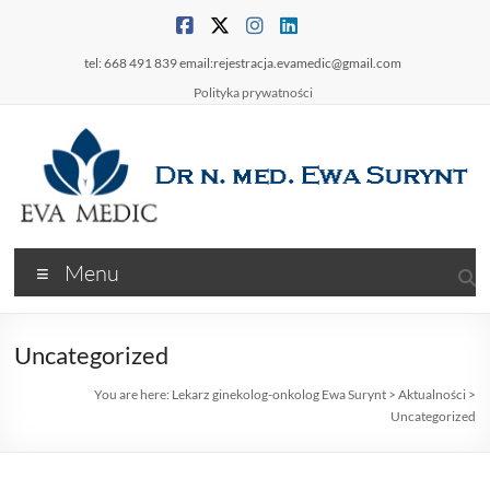
Skip
to
content
tel: 668 491 839 email:rejestracja.evamedic@gmail.com
Polityka prywatności
Lekarz
Menu
ginekolog-
onkolog
Uncategorized
Ewa
You are here:
Lekarz ginekolog-onkolog Ewa Surynt
>
Aktualności
>
Surynt
Uncategorized