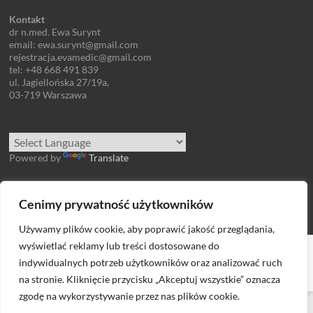
Kontakt
dr n.med. Ewa Surynt
email: ewa.surynt@gmail.com
rejestracja.evamedic@gmail.com
tel: +48 668 491 839
ul. Jagiellońska 27/19a,
03-719 Warszawa
Powered by
Translate
Zaloguj się
Cenimy prywatność użytkowników
Używamy plików cookie, aby poprawić jakość przeglądania,
wyświetlać reklamy lub treści dostosowane do
Prawa autorskie © 2026
Lekarz ginekolog-onkolog Ewa Surynt
. All rights
reserved. Theme
Spacious
by ThemeGrill. Powered by:
WordPress
.
indywidualnych potrzeb użytkowników oraz analizować ruch
Polityka prywatności
na stronie. Kliknięcie przycisku „Akceptuj wszystkie” oznacza
zgodę na wykorzystywanie przez nas plików cookie.